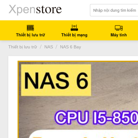
Bỏ
qua
nội
dung
Thiết bị lưu trữ
Thiết bị mạng
Máy tính
/
/
Thiết bị lưu trữ
NAS
NAS 6 Bay