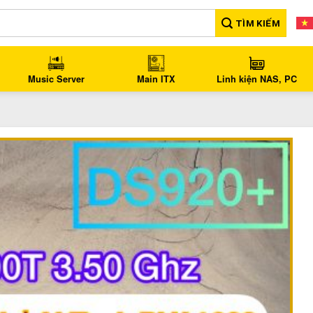
TÌM KIẾM
Music Server
Main ITX
Linh kiện NAS, PC