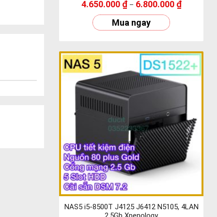
4.650.000
₫
6.800.000
₫
–
Mua ngay
NAS5 i5-8500T J4125 J6412 N5105, 4LAN
2.5Gb Xpenology