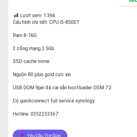
Lượt xem:
1.366
Cấu hình chi tiết: CPU i5-8500T
Ram 8-16G
2 cổng mạng 2.5Gb
SSD cache nvme
Nguồn 80 plus gold cực xịn
USB DOM 9pin đã cài sẵn bootloader DSM 7.2
Có quickconnect full service synology
Hotline: 0352233367
Yêu Cầu Trợ Giúp