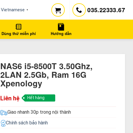
035.22333.67
Vietnamese
▼
Dùng thử miễn phí
Hướng dẫn
NAS6 i5-8500T 3.50Ghz,
2LAN 2.5Gb, Ram 16G
Xpenology
Liên hệ
Hết hàng
Giao nhanh 30p trong nội thành
Chính sách bảo hành