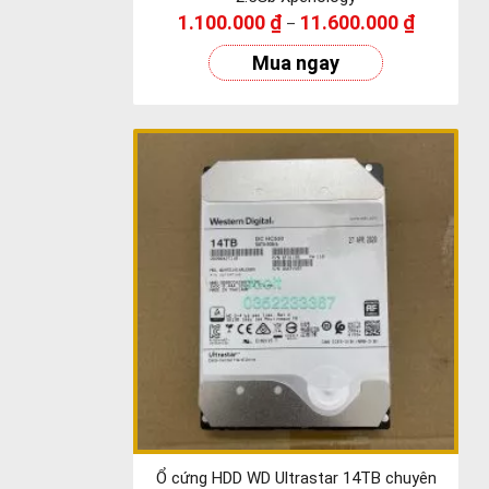
1.100.000
₫
11.600.000
₫
–
Mua ngay
Ổ cứng HDD WD Ultrastar 14TB chuyên