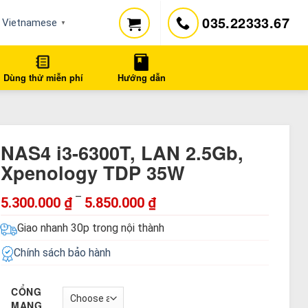
035.22333.67
Vietnamese
▼
Dùng thử miễn phí
Hướng dẫn
NAS4 i3-6300T, LAN 2.5Gb,
Xpenology TDP 35W
–
5.300.000
₫
5.850.000
₫
Giao nhanh 30p trong nội thành
Chính sách bảo hành
CỔNG
MẠNG