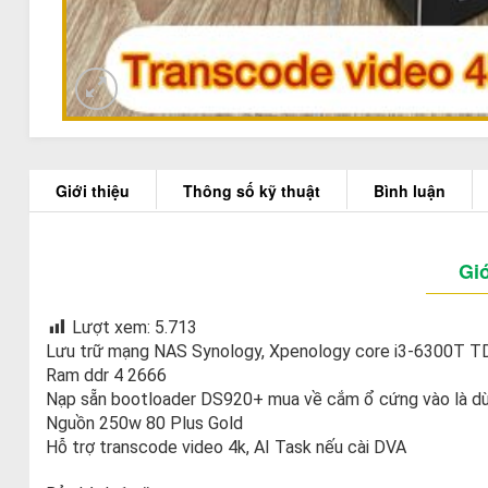
Giới thiệu
Thông số kỹ thuật
Bình luận
Giớ
Lượt xem:
5.713
Lưu trữ mạng NAS Synology, Xpenology core i3-6300T 
Ram ddr 4 2666
Nạp sẵn bootloader DS920+ mua về cắm ổ cứng vào là d
Nguồn 250w 80 Plus Gold
Hỗ trợ transcode video 4k, AI Task nếu cài DVA