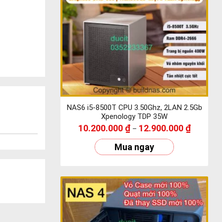
NAS6 i5-8500T CPU 3.50Ghz, 2LAN 2.5Gb
Xpenology TDP 35W
10.200.000
₫
12.900.000
₫
–
Mua ngay