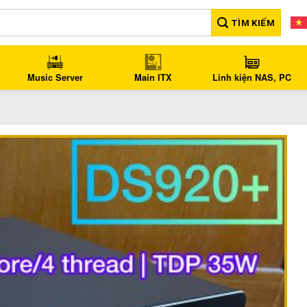
TÌM KIẾM
Music Server
Main ITX
Linh kiện NAS, PC