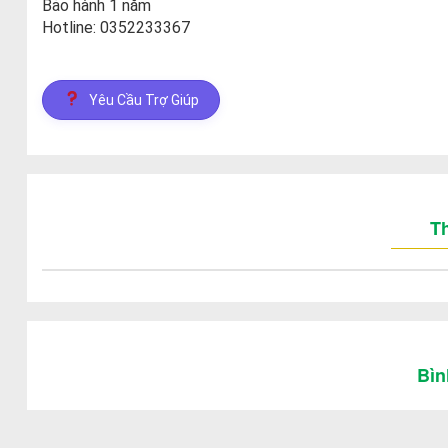
Bảo hành 1 năm
Hotline: 0352233367
Yêu Cầu Trợ Giúp
Th
Bìn