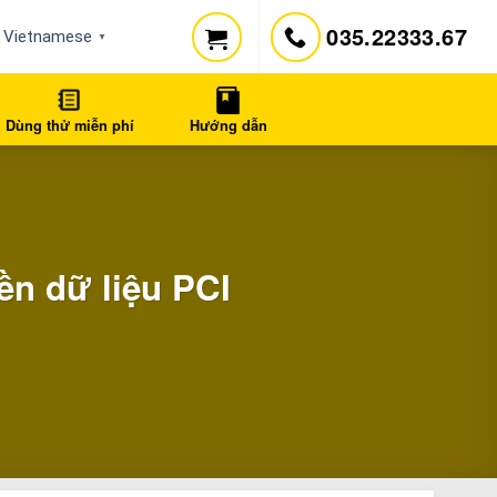
035.22333.67
Vietnamese
▼
Dùng thử miễn phí
Hướng dẫn
ền dữ liệu PCI