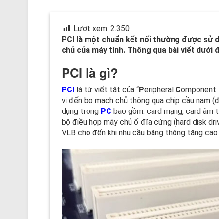
Lượt xem:
2.350
PCI là một chuẩn kết nối thường được sử d
chủ của máy tính. Thông qua bài viết dưới đ
PCI là gì?
PCI
là từ viết tắt của “
P
eripheral
C
omponent
vi đến bo mạch chủ thông qua chip cầu nam (đị
dụng trong
PC
bao gồm: card mạng, card âm t
bộ điều hợp máy chủ ổ đĩa cứng (hard disk dri
VLB cho đến khi nhu cầu băng thông tăng cao 