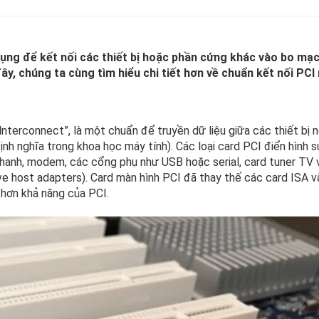
ụng để kết nối các thiết bị hoặc phần cứng khác vào bo mạ
ây, chúng ta cùng tìm hiểu chi tiết hơn về chuẩn kết nối PCI 
I
nterconnect”, là một chuẩn để truyền dữ liệu giữa các thiết bị 
nh nghĩa trong khoa học máy tính). Các loại card PCI điển hình s
hanh, modem, các cổng phụ như USB hoặc serial, card tuner TV 
ve host adapters). Card màn hình PCI đã thay thế các card ISA v
hơn khả năng của PCI.