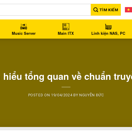
TÌM KIẾM
Music Server
Main ITX
Linh kiện NAS, PC
m hiểu tổng quan về chuẩn truy
POSTED ON
19/04/2024
BY
NGUYỄN ĐỨC