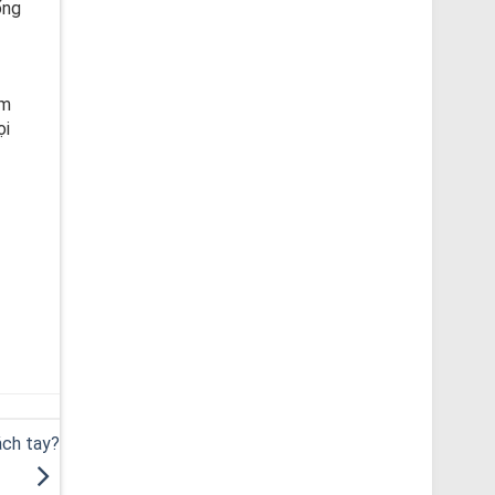
ống
ìm
ọi
ách tay?