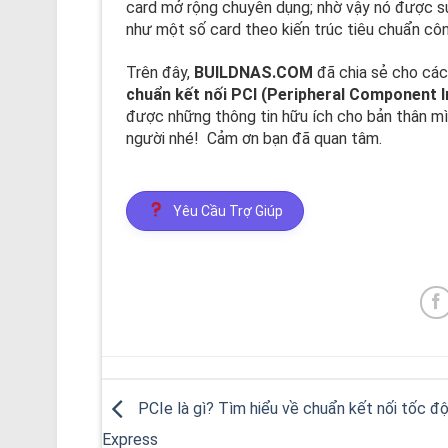
card mở rộng chuyên dụng; nhờ vậy nó được s
như một số card theo kiến trúc tiêu chuẩn côn
Trên đây,
BUILDNAS.COM
đã chia sẻ cho các
chuẩn kết nối PCI (Peripheral Component 
được những thông tin hữu ích cho bản thân mì
người nhé! Cảm ơn bạn đã quan tâm.
Yêu Cầu Trợ Giúp
PCIe là gì? Tìm hiểu về chuẩn kết nối tốc đ
Express