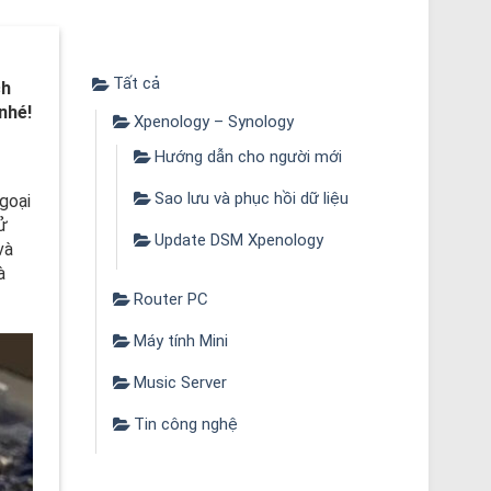
Tất cả
ch
nhé!
Xpenology – Synology
Hướng dẫn cho người mới
Sao lưu và phục hồi dữ liệu
ngoại
ử
Update DSM Xpenology
và
à
Router PC
Máy tính Mini
Music Server
Tin công nghệ