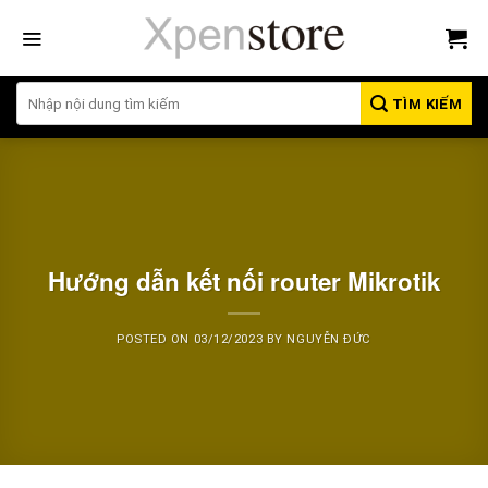
Bỏ
qua
nội
dung
TÌM KIẾM
Hướng dẫn kết nối router Mikrotik
POSTED ON
03/12/2023
BY
NGUYỄN ĐỨC