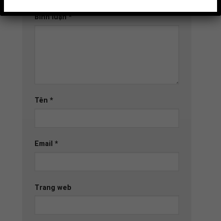
đánh dấu
*
Bình luận
*
Tên
*
Email
*
Trang web