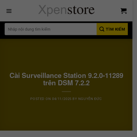
Bỏ
qua
nội
dung
TÌM KIẾM
Cài Surveillance Station 9.2.0-11289
trên DSM 7.2.2
POSTED ON
04/11/2025
BY
NGUYỄN ĐỨC