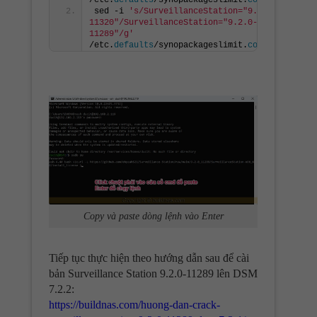
sed -i 
's/SurveillanceStation="9.2.1-
11320"/SurveillanceStation="9.2.0-
11289"/g'
/etc.
defaults
/synopackageslimit.
conf
Copy và paste dòng lệnh vào Enter
Tiếp tục thực hiện theo hướng dẫn sau để cài
bản Surveillance Station 9.2.0-11289 lên DSM
7.2.2:
https://buildnas.com/huong-dan-crack-