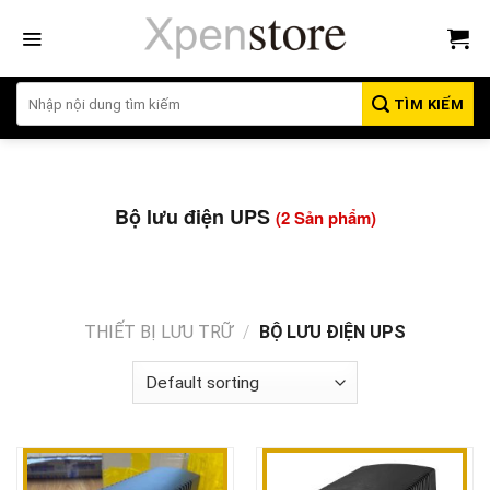
Bỏ
qua
nội
dung
TÌM KIẾM
Bộ lưu điện UPS
(2 Sản phẩm)
THIẾT BỊ LƯU TRỮ
/
BỘ LƯU ĐIỆN UPS