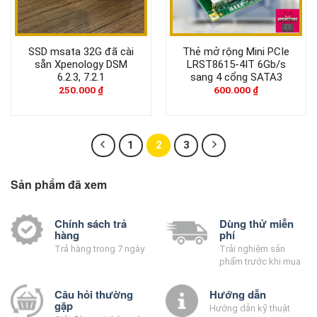
SSD msata 32G đã cài
Thẻ mở rộng Mini PCIe
sẵn Xpenology DSM
LRST8615-4IT 6Gb/s
6.2.3, 7.2.1
sang 4 cổng SATA3
250.000
₫
600.000
₫
1
2
3
Sản phẩm đã xem
Chính sách trả
Dùng thử miễn
hàng
phí
Trả hàng trong 7 ngày
Trải nghiệm sản
phẩm trước khi mua
Câu hỏi thường
Hướng dẫn
gặp
Hướng dẫn kỹ thuật