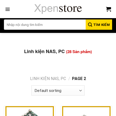
Bỏ
qua
nội
dung
TÌM KIẾM
Linh kiện NAS, PC
(28 Sản phẩm)
LINH KIỆN NAS, PC
/
PAGE 2