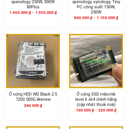
xpenology 250W, 300W
xpenology, synology, Tiny
80Plus
PC công suất 150W,
250W
1.450.000
₫
–
1.550.000
₫
860.000
₫
–
1.150.000
₫
Ổ cứng HDD WD Black 2.5
Ổ cứng SSD mikrotik
7200 500G likenew
level 6 x64 chính hãng
(cập nhật thoải mái)
260.000
₫
160.000
₫
–
220.000
₫