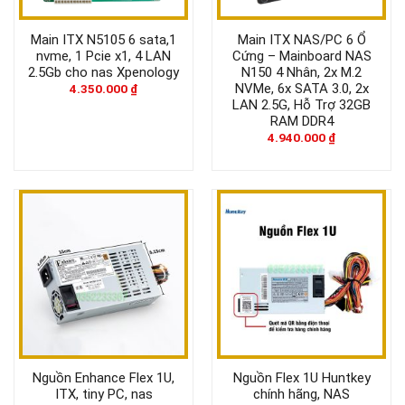
Main ITX N5105 6 sata,1
Main ITX NAS/PC 6 Ổ
nvme, 1 Pcie x1, 4 LAN
Cứng – Mainboard NAS
2.5Gb cho nas Xpenology
N150 4 Nhân, 2x M.2
NVMe, 6x SATA 3.0, 2x
4.350.000
₫
LAN 2.5G, Hỗ Trợ 32GB
RAM DDR4
4.940.000
₫
Nguồn Enhance Flex 1U,
Nguồn Flex 1U Huntkey
ITX, tiny PC, nas
chính hãng, NAS